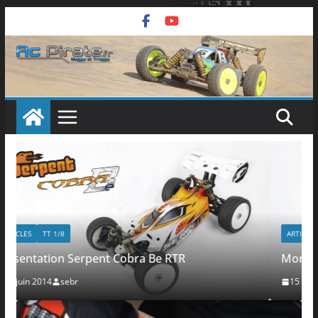
Passer
au
contenu
ARTICLES
TT 1/8
Montage et présentation de la Kyosho MP9e TKI
15 octobre 2013
sebr