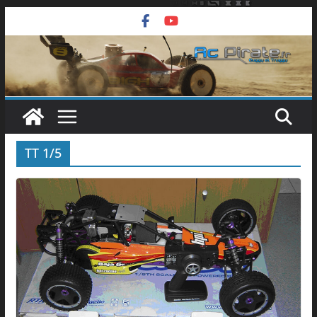
Passer
au
contenu
TT 1/5