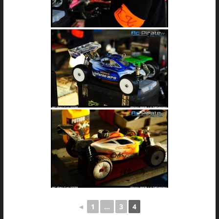
◄
1
...
3
4