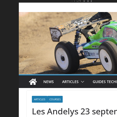
Passer
au
contenu
NEWS
ARTICLES
GUIDES TECH
ARTICLES
COURSES
Les Andelys 23 sept