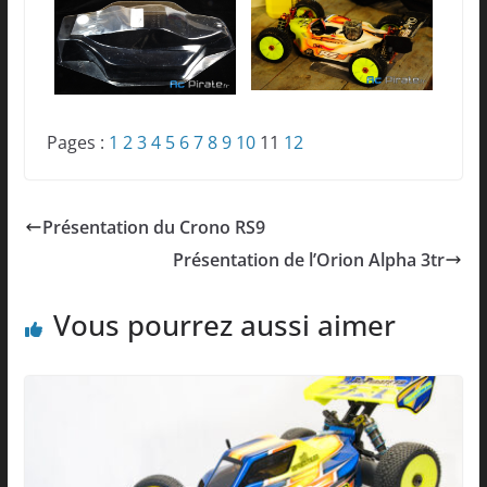
Pages :
1
2
3
4
5
6
7
8
9
10
11
12
Présentation du Crono RS9
Présentation de l’Orion Alpha 3tr
Vous pourrez aussi aimer