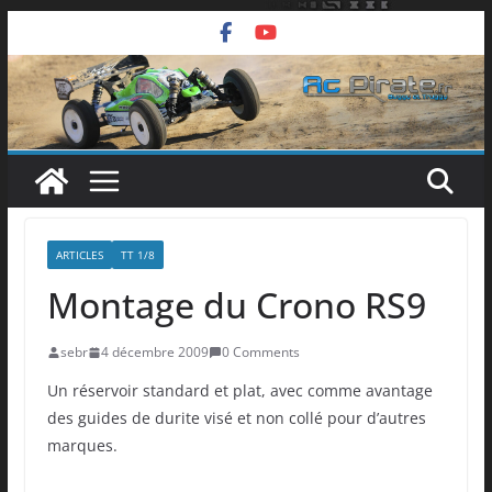
Passer
au
contenu
ARTICLES
TT 1/8
Montage du Crono RS9
sebr
4 décembre 2009
0 Comments
Un réservoir standard et plat, avec comme avantage
des guides de durite visé et non collé pour d’autres
marques.