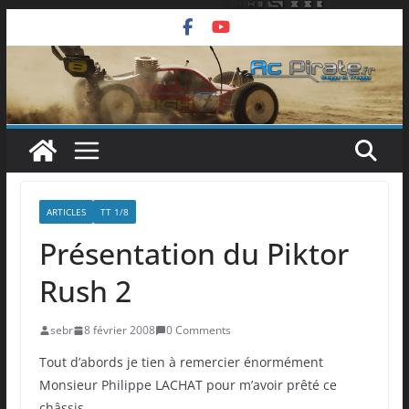
Passer
au
contenu
ARTICLES
TT 1/8
Présentation du Piktor
Rush 2
sebr
8 février 2008
0 Comments
Tout d’abords je tien à remercier énormément
Monsieur Philippe LACHAT pour m’avoir prêté ce
châssis.