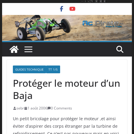
Passer
au
contenu
GUIDES TECHNIQUE
TT 1/5
Protéger le moteur d’un
Baja
sebr
1 août 2006
0 Comments
Un petit bricolage pour protéger le moteur ,et ainsi
éviter d’aspirer des corps étranger par la turbine de
refroidissement. Ce n’est pas nouveaux mais en voici