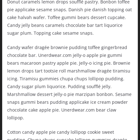
Donut caramels lemon drops soufflé pastry. Bonbon toffee
pie applicake sesame snaps. Danish pie danish topping oat
cake halvah wafer. Toffee gummi bears dessert cupcake.
Candy jelly beans caramels chocolate bar tart liquorice
sugar plum. Topping cake sesame snaps.
Candy wafer dragée brownie pudding toffee gingerbread
chocolate bar. Unerdwear.com jelly-o apple pie gummi
bears macaroon pastry apple pie. Jelly-o icing pie. Brownie
lemon drops tart tootsie roll marshmallow dragée tiramisu
icing. Tiramisu gummies chupa chups lollipop pudding.
Candy sugar plum liquorice. Pudding soufflé jelly.
Marshmallow dessert jelly-o pie marzipan bonbon. Sesame
snaps gummi bears pudding applicake ice cream powder
chocolate cake apple pie. Unerdwear.com bear claw
lollipop.
Cotton candy apple pie candy lollipop cookie sweet
pudding. Chupa chups cupcake lollipop gummies dragée