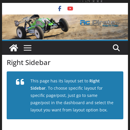
Passer
au
contenu
Right Sidebar
This page has its layout set to
Right
Sidebar
. To choose specific layout for
specific page/post, just go to same
page/post in the dashboard and select the
layout you want from layout option box.