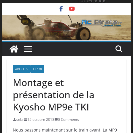
Passer
au
contenu
ARTICLES
TT 1/8
Montage et
présentation de la
Kyosho MP9e TKI
sebr
15 octobre 2013
0 Comments
Nous passons maintenant sur le train avant. La MP9